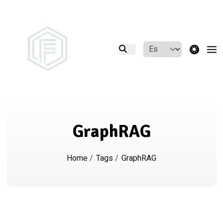
theme switcher
GraphRAG
Home
/
Tags
/
GraphRAG